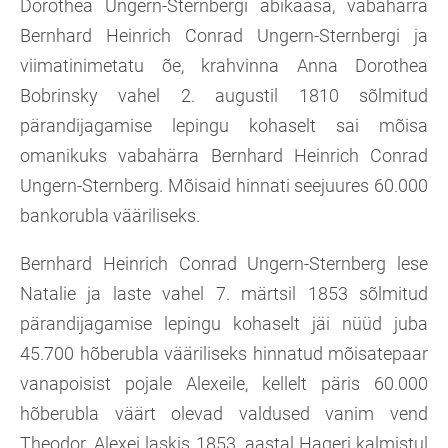
Dorothea Ungern-Sternbergi abikaasa, vabahärra
Bernhard Heinrich Conrad Ungern-Sternbergi ja
viimatinimetatu õe, krahvinna Anna Dorothea
Bobrinsky vahel 2. augustil 1810 sõlmitud
pärandijagamise lepingu kohaselt sai mõisa
omanikuks vabahärra Bernhard Heinrich Conrad
Ungern-Sternberg. Mõisaid hinnati seejuures 60.000
bankorubla vääriliseks.
Bernhard Heinrich Conrad Ungern-Sternberg lese
Natalie ja laste vahel 7. märtsil 1853 sõlmitud
pärandijagamise lepingu kohaselt jäi nüüd juba
45.700 hõberubla vääriliseks hinnatud mõisatepaar
vanapoisist pojale Alexeile, kellelt päris 60.000
hõberubla väärt olevad valdused vanim vend
Theodor. Alexei laskis 1853. aastal Hageri kalmistul