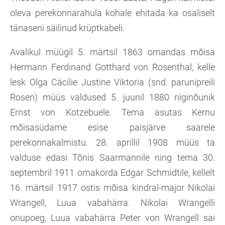
oleva perekonnarahula kohale ehitada ka osaliselt
tänaseni säilinud krüptkabeli.
Avalikul müügil 5. märtsil 1863 omandas mõisa
Hermann Ferdinand Gotthard von Rosenthal, kelle
lesk Olga Cäcilie Justine Viktoria (snd. parunipreili
Rosen) müüs valdused 5. juunil 1880 riiginõunik
Ernst von Kotzebuele. Tema asutas Kernu
mõisasüdame esise paisjärve saarele
perekonnakalmistu. 28. aprillil 1908 müüs ta
valduse edasi Tõnis Saarmannile ning tema 30.
septembril 1911 omakorda Edgar Schmidtile, kellelt
16. märtsil 1917 ostis mõisa kindral-major Nikolai
Wrangell, Luua vabahärra. Nikolai Wrangelli
onupoeg, Luua vabahärra Peter von Wrangell sai