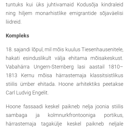
tuntuks kui üks juhtivamaid Kodusõja kindraleid
ning hiljem monarhistlike emigrantide sõjaväelisi
liidreid.
Kompleks
18. sajandi lõpul, mil mõis kuulus Tiesenhausenitele,
hakati esinduslikult välja ehitama mõisakeskust.
Vabahärra Ungern-Sternberg lasi aastail 1810–
1813 Kernu mõisa härrastemaja klassitsistlikus
stiilis ümber ehitada. Hoone arhitektiks peetakse
Carl Ludvig Engelit.
Hoone fassaadi keskel paikneb nelja joonia stiilis
sambaga ja kolmnurkfrontooniga portikus,
härrastemaja tagakülje keskel paikneb neljale