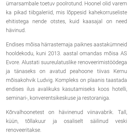
ümarsambale toetuv poolrotund. Hoonel olid varem
ka pikad tiibgaleriid, mis lõppesid kahekorruseliste
ehitistega nende otstes, kuid kaasajal on need
hävinud.
Endises mõisa härrastemaja paiknes aastakümneid
hooldekodu, kuni 2013. aastal omandas mõisa AS
Evore. Alustati suureulatuslike renoveerimistöödega
ja tänaseks on avatud peahoone tiivas Kernu
mõisakohvik Ludvig. Kompleks on plaanis taastada
endises ilus avalikuks kasutamiseks koos hotelli,
seminari-, konverentsikeskuse ja restoraniga.
Kõrvalhoonetest on hävinenud viinavabrik. Tall,
küün, tõllakuur ja osaliselt säilinud veski
renoveeritakse.