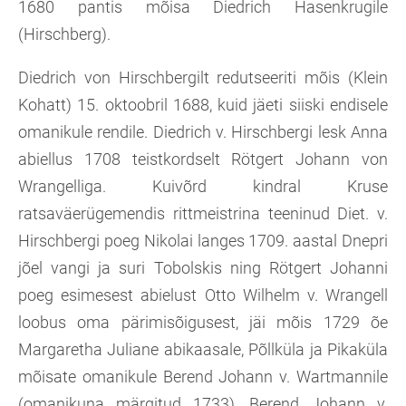
1680 pantis mõisa Diedrich Hasenkrugile
(Hirschberg).
Diedrich von Hirschbergilt redutseeriti mõis (Klein
Kohatt) 15. oktoobril 1688, kuid jäeti siiski endisele
omanikule rendile. Diedrich v. Hirschbergi lesk Anna
abiellus 1708 teistkordselt Rötgert Johann von
Wrangelliga. Kuivõrd kindral Kruse
ratsaväerügemendis rittmeistrina teeninud Diet. v.
Hirschbergi poeg Nikolai langes 1709. aastal Dnepri
jõel vangi ja suri Tobolskis ning Rötgert Johanni
poeg esimesest abielust Otto Wilhelm v. Wrangell
loobus oma pärimisõigusest, jäi mõis 1729 õe
Margaretha Juliane abikaasale, Põllküla ja Pikaküla
mõisate omanikule Berend Johann v. Wartmannile
(omanikuna märgitud 1733). Berend Johann v.