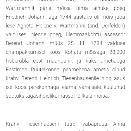
Wartmannilt päris mõisa tema ainuke poeg
Friedrich Johann, aga 1744 aastaks oli mõis juba
lese Agneta Helene v. Wartmanni (snd. Derfelden)
valduses. Nende poeg, ülemmaakohtu assessor
Berend Johann müüs 25. III. 1784 valduse
enampakkumisel koos Kohatu mõisaga 28.000
hõberubla eest maanõunik ja kaks ametiaega
Eestimaa Rüütelkonna peamehena ametis olnud
krahv Berend Heinrich Tiesenhausenile ning asus
ise koos perekonnaga elama vanaisale kuulunud
sootuks tagasihoidlikumasse Põllküla mõisa.
Krahv Tiesenhauseni tütre, vabaproua Anna