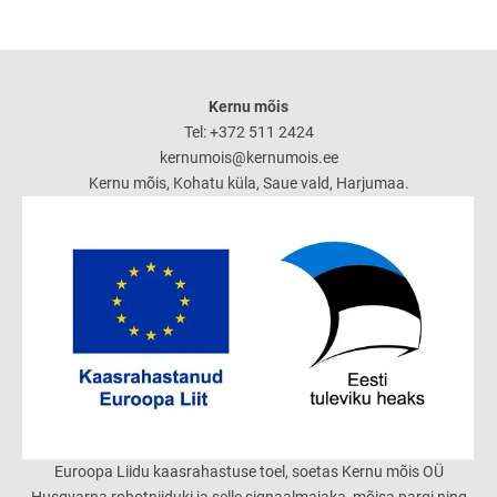
Kernu mõis
Tel: +372 511 2424
kernumois@kernumois.ee
Kernu mõis, Kohatu küla, Saue vald, Harjumaa.
Euroopa Liidu kaasrahastuse toel, soetas Kernu mõis OÜ