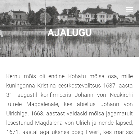
AJALUGU
Kernu mõis oli endine Kohatu mõisa osa, mille
kuninganna Kristina eestkostevalitsus 1637. aasta
31. augustil konfirmeeris Johann von Neukirchi
tütrele Magdalenale, kes abiellus Johann von
Ulrichiga. 1663. aastast valdasid mõisa jagamatult
lesestunud Magdalena von Ulrich ja nende lapsed,
1671. aastal aga üksnes poeg Ewert, kes märtsis